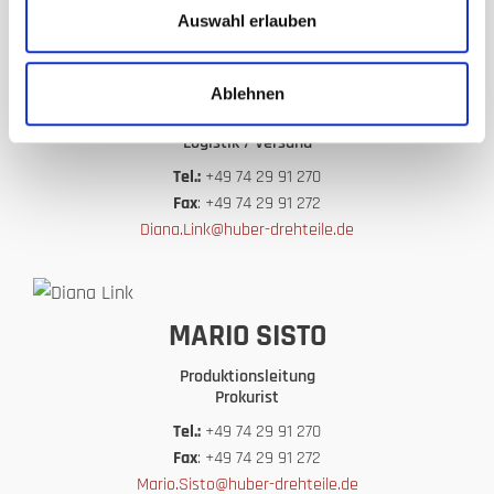
Auswahl erlauben
DIANA LINK
Ablehnen
Verwaltung / Buchhaltung
Logistik / Versand
Tel.:
+49 74 29 91 270
Fax
: +49 74 29 91 272
Diana.Link@huber-drehteile.de
MARIO SISTO
Produktionsleitung
Prokurist
Tel.:
+49 74 29 91 270
Fax
: +49 74 29 91 272
Mario.Sisto@huber-drehteile.de