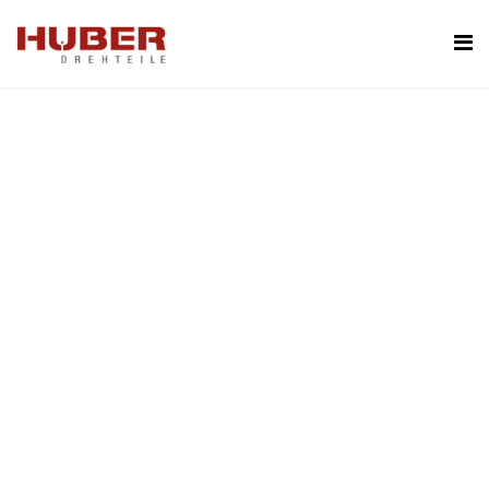
ZERSPANUNG AUS
LEIDENSCHAFT.
Einbaufertige Drehteile sind unser Metier -
Zerspanung unsere Leidenschaft. Nutzen Sie unser
Know-how schon beratend in der Entwicklung um
optimale Drehteile zum optimalen Preis zu erhalten.