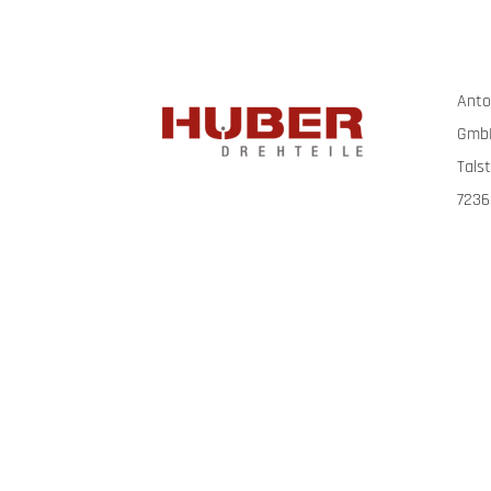
Anto
GmbH
Tals
7236