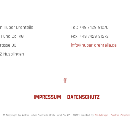
n Huber Drehteile
Tel.: +49 7429-91270
 und Co. KG
Fax: +49 7429-91272
trasse 33
info@huber-drehteile.de
2 Nusplingen
IMPRESSUM
DATENSCHUTZ
© Copyright by
Anton Huber Drehteile GmbH und Co. KG - 2022 | created by
Skulldesign - Custom Graphics