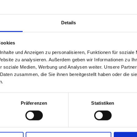
Details
Wir können Ihnen folgende Härteverfahren anbieten:
Cookies
nhalte und Anzeigen zu personalisieren, Funktionen für soziale
itrieren, Härten und Anlassen, Vergüten, Glühen, Nitrocarbur
Website zu analysieren. Außerdem geben wir Informationen zu I
r soziale Medien, Werbung und Analysen weiter. Unsere Partner
 Daten zusammen, die Sie ihnen bereitgestellt haben oder die s
n.
ZURÜCK ZUR LEISTUNGSÜBERSICHT
Präferenzen
Statistiken