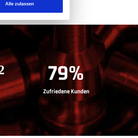
Alle zulassen
²
100
%
Zufriedene Kunden